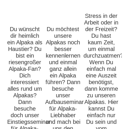
Stress in der
Arbeit oder in
Du wünscht
Du möchtest
der Freizeit?
dir heimlich
unsere
Du hast
ein Alpaka als
Alpakas noch
kaum Zeit,
Haustier? Du
besser
um einmal
bist ein
kennenlernen
durchzuatmen?
riesengroßer
und einmal
Wenn Du
Alpaka-Fan?
ganz allein
einfach mal
Dich
ein Alpaka
eine Auszeit
interessiert
führen? Dann
benötigst,
alles rund um
besuche
dann komme
Alpakas?
unser
zu unseren
Dann
Aufbauseminar
Alpakas. Hier
besuche
für Alpaka-
kannst Du
doch unser
Liebhaber
einfach nur
Einstiegsseminar
und mach bei
Du sein und
für Alpaka-
uns den
vom