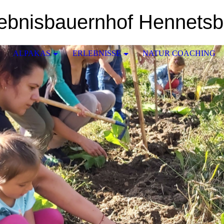
lebnisbauernhof Hennetsb
ALPAKAS
ERLEBNISSE
NATUR COACHING