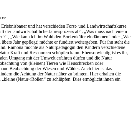
are
er Erlebnisbauer und hat verschieden Forst- und Landwirtschaftskurse
äuft der landwirtschaftliche Jahresprozess ab“, „Was muss nach einem
n?“, „Wie kann ich im Wald den Borkenkäfer eindämmen“ oder „Wie
 übers Jahr gepflegt) möchte er fundiert weitergeben. Für ihn steht die
und. Ramona möchte als Naturpädagogin den Kindern verschiedene
atur Kraft und Ressourcen schöpfen kann. Ebenso wichtig ist es ihr,
unden Umgang mit der Umwelt erfahren dürfen und die Natur
obachtung von (kleinen) Tieren wie Heuschrecken oder
enaue Beobachtung der Wiesen und Wälder. Auch hier ist das
ndern die Achtung der Natur näher zu bringen. Hier erhalten die
in „kleine (Natur-)Rollen“ zu schlüpfen. Dies ermöglicht ihnen ein