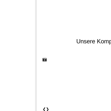
Unsere Kompe
❮
❯