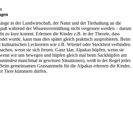
n
ngen
ge in der Landwirtschaft, der Natur und der Tierhaltung an die
Spaß während der Wissensvermittlung nicht vergessen werden – darum
icht zu kurz kommt. Erlernen die Kinder z.B. in der Theorie, dass
det wurde, kann man dies später gleich praktisch ausprobieren. Beim
kulinarischen Leckereien wie z.B. Würstel oder Stockbrot verbinden.
machen, wenn sie sich freuen. Ganz klar, Alpakas hüpfen, wenn sie
ß, wenn wir uns bewegen und hüpfen gleich mal beim Sackhüpfen um
umindest manchmal in gewissen Situationen), weiß in der Regel jedes
Beim gemeinsamen Grassammeln für die Alpakas erlernen die Kinder,
der Tiere kümmern dürfen.