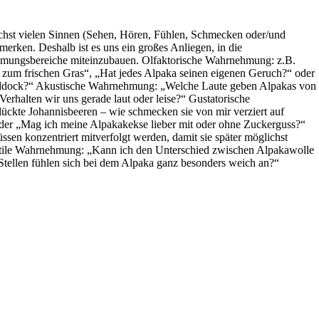
chst vielen Sinnen (Sehen, Hören, Fühlen, Schmecken oder/und
 merken. Deshalb ist es uns ein großes Anliegen, in die
hmungsbereiche miteinzubauen. Olfaktorische Wahrnehmung: z.B.
z zum frischen Gras“, „Hat jedes Alpaka seinen eigenen Geruch?“ oder
Paddock?“ Akustische Wahrnehmung: „Welche Laute geben Alpakas von
Verhalten wir uns gerade laut oder leise?“ Gustatorische
ckte Johannisbeeren – wie schmecken sie von mir verziert auf
der „Mag ich meine Alpakakekse lieber mit oder ohne Zuckerguss?“
en konzentriert mitverfolgt werden, damit sie später möglichst
ktile Wahrnehmung: „Kann ich den Unterschied zwischen Alpakawolle
tellen fühlen sich bei dem Alpaka ganz besonders weich an?“