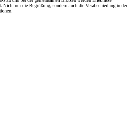
kstatt und bei der gemeinsamen Brotzeit werden Erlebnisse
t. Nicht nur die Begrüßung, sondern auch die Verabschiedung in der
tionen.