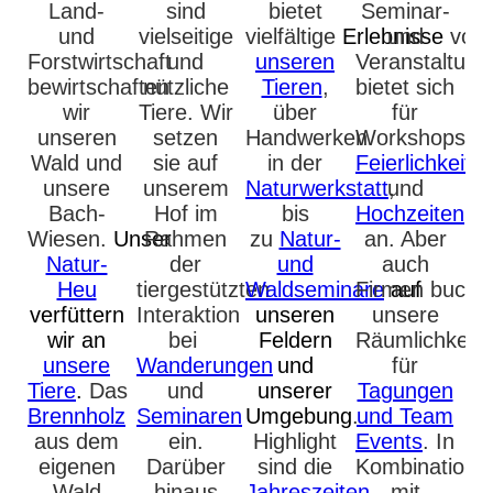
Land-
sind
bietet
Seminar-
und
vielseitige
vielfältige
Erlebnisse
und
von
Forstwirtschaft
und
unseren
Veranstaltun
bewirtschaften
nützliche
Tieren
,
bietet sich
wir
Tiere. Wir
über
für
unseren
setzen
Handwerken
Workshops,
Wald und
sie auf
in der
Feierlichkeite
unsere
unserem
Naturwerkstatt
und
,
Bach-
Hof im
bis
Hochzeiten
Wiesen.
Unser
Rahmen
zu
Natur-
an. Aber
Natur-
der
und
auch
Heu
tiergestützten
Waldseminare
Firmen buche
auf
verfüttern
Interaktion
unseren
unsere
wir an
bei
Feldern
Räumlichkeit
unsere
Wanderungen
und
für
Tiere
.
D
as
und
unserer
Tagungen
Brennholz
Seminaren
Umgebung
.
und
Team
aus dem
ein.
Highlight
Events
.
In
eigenen
Darüber
sind die
Kombination
Wald
hinaus
Jahreszeiten-
mit