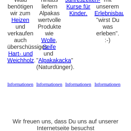
benötigen
liefern
Kurse für
unserem
wir zum
Alpakas
Kinder
.
Erlebnisbauer
Heizen
wertvolle
"wirst Du
und
Produkte
was
verkaufen
wie
erleben".
auch
Wolle
,
:-)
überschüssiges
Seife
Hart- und
und
Weichholz
.
"
Alpakakacka
"
(Naturdünger).
mehr
mehr
mehr
mehr
Informationen
Informationen
Informationen
Informationen
Wir freuen uns, dass Du uns auf unserer
Internetseite besuchst